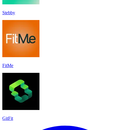
Stebby
FitMe
GitFit