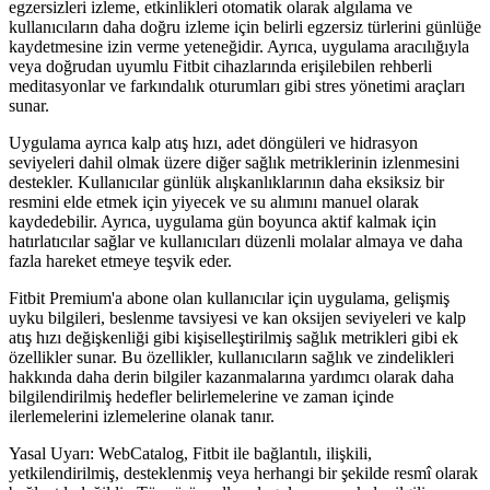
egzersizleri izleme, etkinlikleri otomatik olarak algılama ve
kullanıcıların daha doğru izleme için belirli egzersiz türlerini günlüğe
kaydetmesine izin verme yeteneğidir. Ayrıca, uygulama aracılığıyla
veya doğrudan uyumlu Fitbit cihazlarında erişilebilen rehberli
meditasyonlar ve farkındalık oturumları gibi stres yönetimi araçları
sunar.
Uygulama ayrıca kalp atış hızı, adet döngüleri ve hidrasyon
seviyeleri dahil olmak üzere diğer sağlık metriklerinin izlenmesini
destekler. Kullanıcılar günlük alışkanlıklarının daha eksiksiz bir
resmini elde etmek için yiyecek ve su alımını manuel olarak
kaydedebilir. Ayrıca, uygulama gün boyunca aktif kalmak için
hatırlatıcılar sağlar ve kullanıcıları düzenli molalar almaya ve daha
fazla hareket etmeye teşvik eder.
Fitbit Premium'a abone olan kullanıcılar için uygulama, gelişmiş
uyku bilgileri, beslenme tavsiyesi ve kan oksijen seviyeleri ve kalp
atış hızı değişkenliği gibi kişiselleştirilmiş sağlık metrikleri gibi ek
özellikler sunar. Bu özellikler, kullanıcıların sağlık ve zindelikleri
hakkında daha derin bilgiler kazanmalarına yardımcı olarak daha
bilgilendirilmiş hedefler belirlemelerine ve zaman içinde
ilerlemelerini izlemelerine olanak tanır.
Yasal Uyarı: WebCatalog, Fitbit ile bağlantılı, ilişkili,
yetkilendirilmiş, desteklenmiş veya herhangi bir şekilde resmî olarak