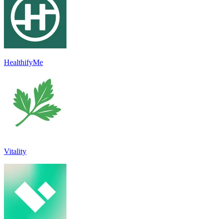
HealthifyMe
Vitality