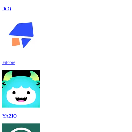
fitIQ
Fitcore
YAZIO