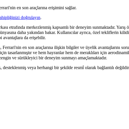
rrari'nin en son araçlarına erişimini sağlar.
ahipliğinizi doğrulayın
.
rkası etrafında merkezlenmiş kapsamlı bir deneyim sunmaktadır. Yarış öni
ünyasına daha yakından bakar. Kullanıcılar ayrıca, özel tekliflerin kilid
 avantajlara da erişebilir.
m, Ferrari'nin en son araçlarına ilişkin bilgiler ve üyelik avantajlarını 
 için tasarlanmıştır ve hem hayranlar hem de meraklıları için aerodinami
zengin ve sürükleyici bir deneyim sunmayı amaçlamaktadır.
iş, desteklenmiş veya herhangi bir şekilde resmî olarak bağlantılı değildir