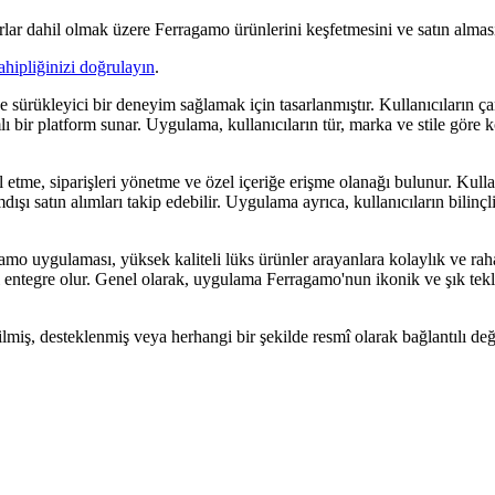
lar dahil olmak üzere Ferragamo ürünlerini keşfetmesini ve satın alması
ahipliğinizi doğrulayın
.
sürükleyici bir deneyim sağlamak için tasarlanmıştır. Kullanıcıların çan
ı bir platform sunar. Uygulama, kullanıcıların tür, marka ve stile göre k
 etme, siparişleri yönetme ve özel içeriğe erişme olanağı bulunur. Kullanı
ışı satın alımları takip edebilir. Uygulama ayrıca, kullanıcıların bilinçl
 uygulaması, yüksek kaliteli lüks ürünler arayanlara kolaylık ve rahatlı
 iyi entegre olur. Genel olarak, uygulama Ferragamo'nun ikonik ve şık tek
ilmiş, desteklenmiş veya herhangi bir şekilde resmî olarak bağlantılı deği