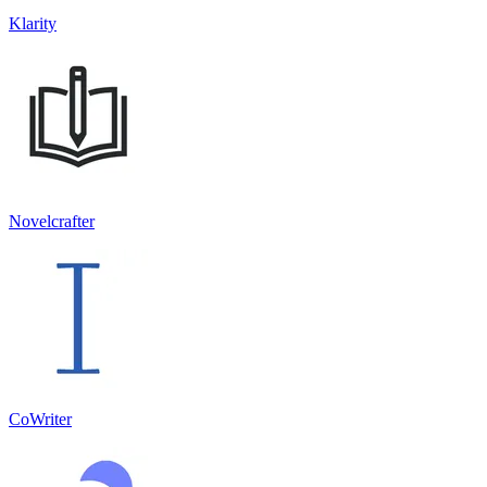
Klarity
Novelcrafter
CoWriter