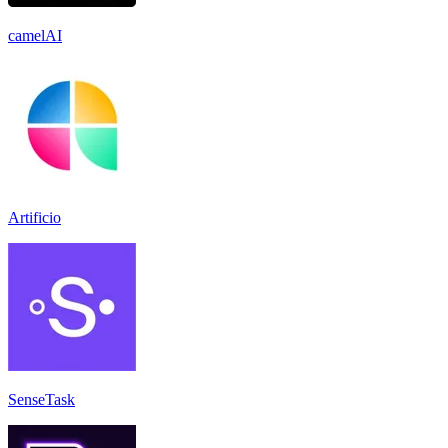
camelAI
Artificio
SenseTask