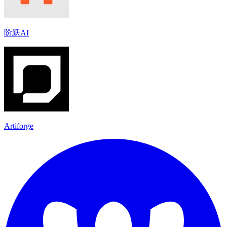
阶跃AI
Artiforge