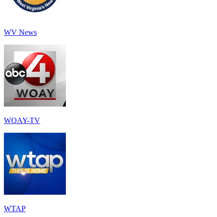
WV News
WOAY-TV
WTAP