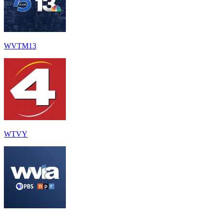
WVTM13
WTVY