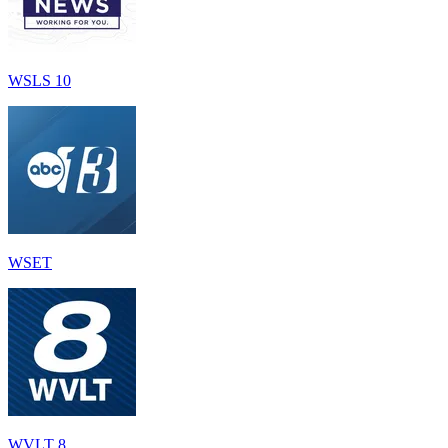
WSLS 10
WSET
WVLT 8