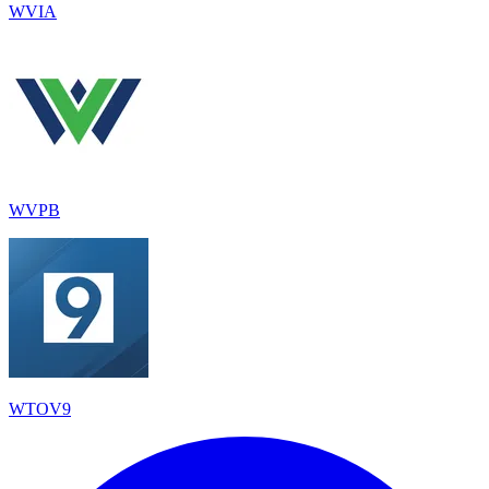
WVIA
WVPB
WTOV9