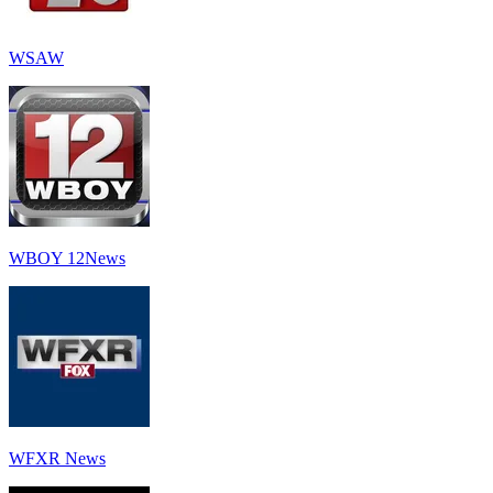
WSAW
WBOY 12News
WFXR News