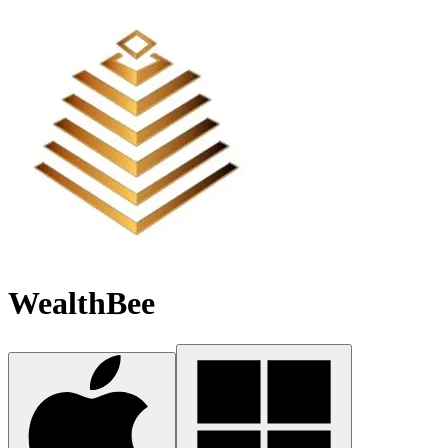
WealthBee