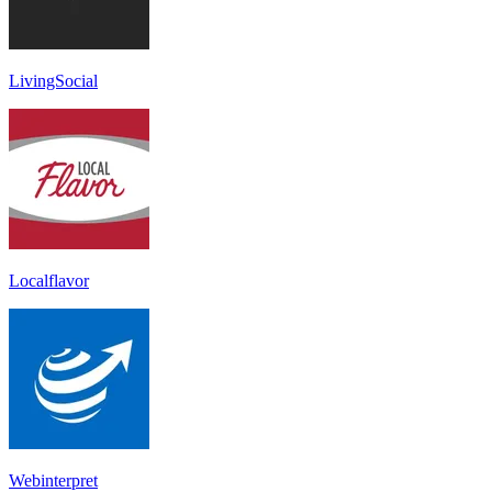
LivingSocial
Localflavor
Webinterpret