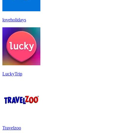
loveholidays
LuckyTrip
Travelzoo