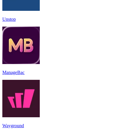
Unstop
ManageBac
Wayground