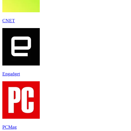
CNET
Engadget
PCMag