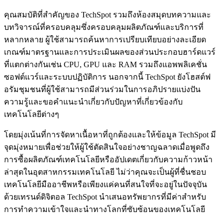
คุณสมบัติที่สำคัญของ TechSpot รวมถึงห้องสมุดบทความและ
บทวิจารณ์ที่ครอบคลุมซึ่งครอบคลุมผลิตภัณฑ์และบริการที่
หลากหลาย ผู้ใช้สามารถค้นหาการเปรียบเทียบอย่างละเอียด
เกณฑ์มาตรฐานและการประเมินผลของส่วนประกอบฮาร์ดแวร์
ที่แตกต่างกันเช่น CPU, GPU และ RAM รวมถึงแอพพลิเคชั่น
ซอฟต์แวร์และระบบปฏิบัติการ นอกจากนี้ TechSpot ยังโฮสต์ฟ
อรัมชุมชนที่ผู้ใช้สามารถมีส่วนร่วมในการอภิปรายแบ่งปัน
ความรู้และขอคำแนะนำเกี่ยวกับปัญหาที่เกี่ยวข้องกับ
เทคโนโลยีต่างๆ
โดยมุ่งเน้นที่การจัดหาเนื้อหาที่ถูกต้องและให้ข้อมูล TechSpot มี
จุดมุ่งหมายเพื่อช่วยให้ผู้ใช้ตัดสินใจอย่างชาญฉลาดเมื่อพูดถึง
การซื้อผลิตภัณฑ์เทคโนโลยีหรืออัปเดตเกี่ยวกับความก้าวหน้า
ล่าสุดในอุตสาหกรรมเทคโนโลยี ไม่ว่าคุณจะเป็นผู้ที่ชื่นชอบ
เทคโนโลยีมืออาชีพหรือเพียงแค่คนที่สนใจที่จะอยู่ในปัจจุบัน
ด้วยเทรนด์ดิจิตอล TechSpot นำเสนอทรัพยากรที่มีค่าสำหรับ
การทำความเข้าใจและนำทางโลกที่ซับซ้อนของเทคโนโลยี