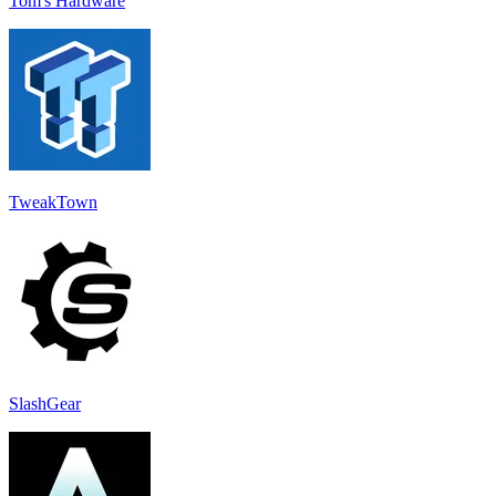
Tom's Hardware
TweakTown
SlashGear