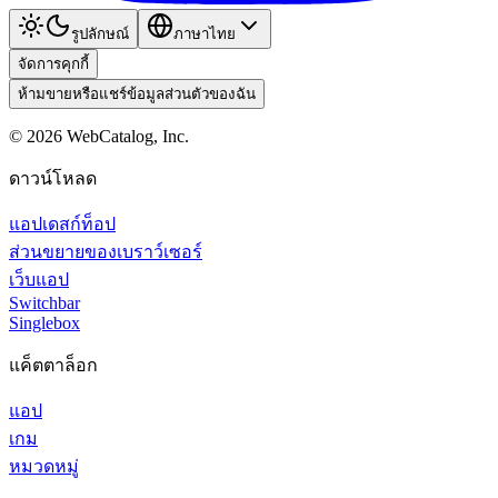
รูปลักษณ์
ภาษาไทย
จัดการคุกกี้
ห้ามขายหรือแชร์ข้อมูลส่วนตัวของฉัน
©
2026
WebCatalog, Inc.
ดาวน์โหลด
แอปเดสก์ท็อป
ส่วนขยายของเบราว์เซอร์
เว็บแอป
Switchbar
Singlebox
แค็ตตาล็อก
แอป
เกม
หมวดหมู่