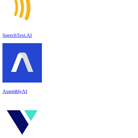
SpeechText.AI
AssemblyAI