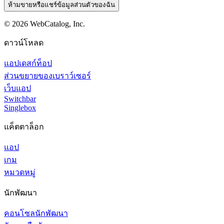
ห้ามขายหรือแชร์ข้อมูลส่วนตัวของฉัน
©
2026
WebCatalog, Inc.
ดาวน์โหลด
แอปเดสก์ท็อป
ส่วนขยายของเบราว์เซอร์
เว็บแอป
Switchbar
Singlebox
แค็ตตาล็อก
แอป
เกม
หมวดหมู่
นักพัฒนา
คอนโซลนักพัฒนา