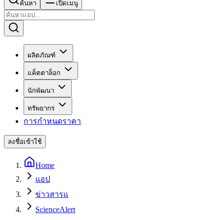
ค้นหา
เปิดเมนู
ผลิตภัณฑ์
แค็ตตาล็อก
นักพัฒนา
ทรัพยากร
การกำหนดราคา
ลงชื่อเข้าใช้
Home
แอป
ข่าวสารแ
ScienceAlert