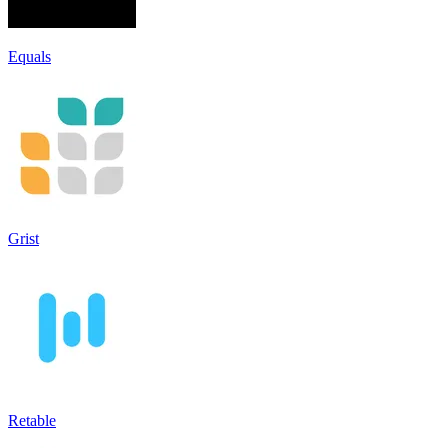
Equals
Grist
Retable