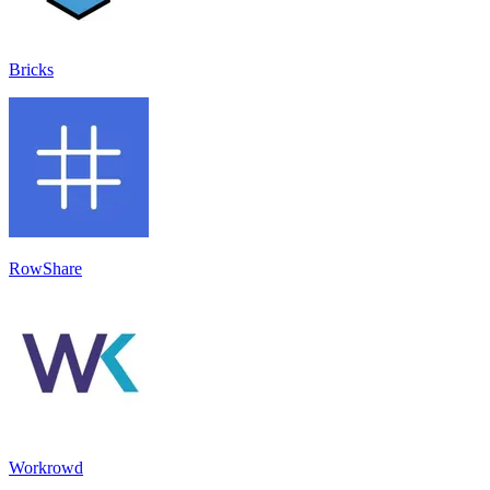
Bricks
RowShare
Workrowd