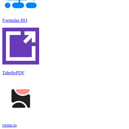
Formulas HQ
TabelloPDF
ozma.io