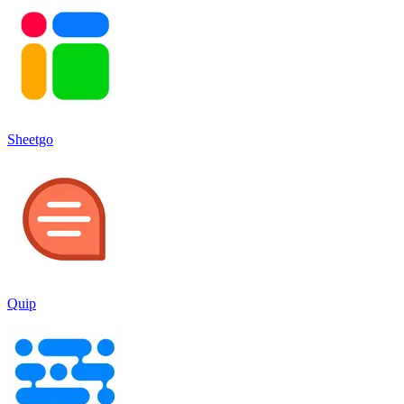
Sheetgo
Quip