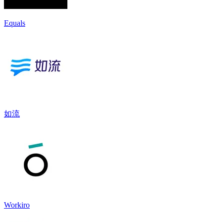
Equals
如流
Workiro