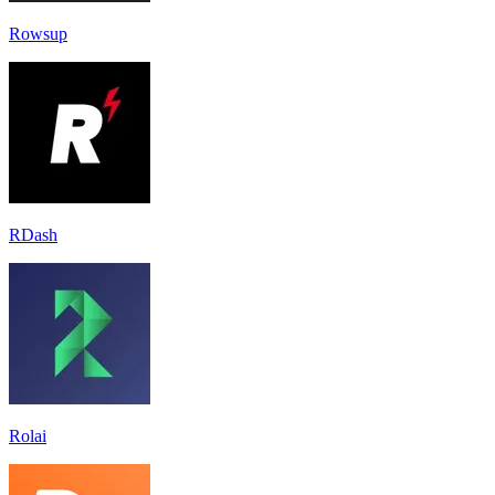
Rowsup
RDash
Rolai