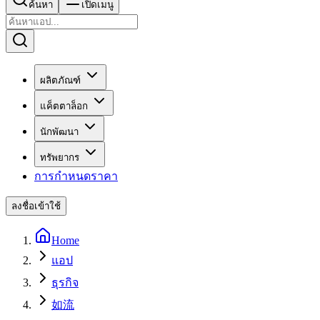
ค้นหา
เปิดเมนู
ผลิตภัณฑ์
แค็ตตาล็อก
นักพัฒนา
ทรัพยากร
การกำหนดราคา
ลงชื่อเข้าใช้
Home
แอป
ธุรกิจ
如流