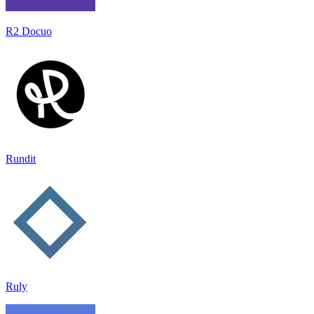
R2 Docuo
Rundit
Ruly