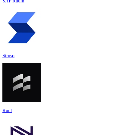
SAP Ruum
Struso
Ruul