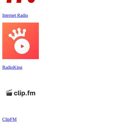
Internet Radio
RadioKing
ClipFM