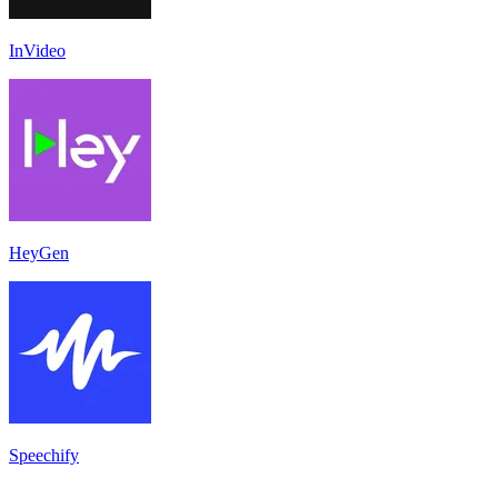
InVideo
HeyGen
Speechify