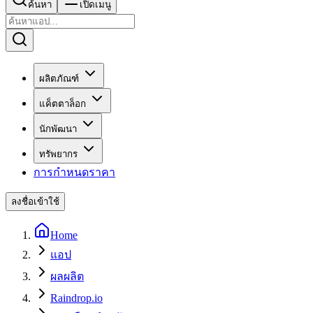
ค้นหา
เปิดเมนู
ผลิตภัณฑ์
แค็ตตาล็อก
นักพัฒนา
ทรัพยากร
การกำหนดราคา
ลงชื่อเข้าใช้
Home
แอป
ผลผลิต
Raindrop.io