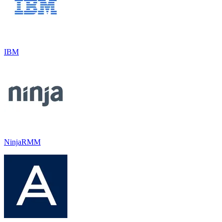
IBM
NinjaRMM