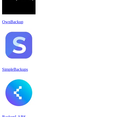
OwnBackup
SimpleBackups
BackupLABS