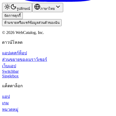
รูปลักษณ์
ภาษาไทย
จัดการคุกกี้
ห้ามขายหรือแชร์ข้อมูลส่วนตัวของฉัน
©
2026
WebCatalog, Inc.
ดาวน์โหลด
แอปเดสก์ท็อป
ส่วนขยายของเบราว์เซอร์
เว็บแอป
Switchbar
Singlebox
แค็ตตาล็อก
แอป
เกม
หมวดหมู่