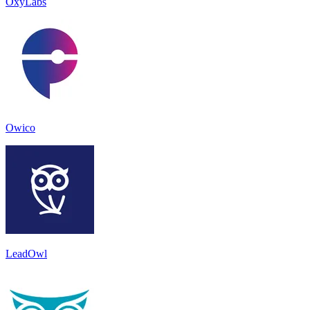
OxyLabs
Owico
LeadOwl