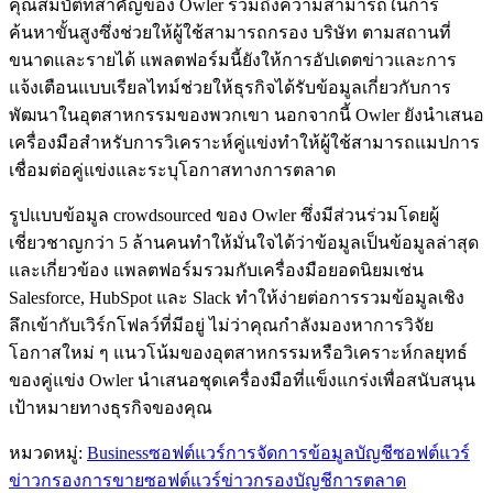
คุณสมบัติที่สำคัญของ Owler รวมถึงความสามารถในการ
ค้นหาขั้นสูงซึ่งช่วยให้ผู้ใช้สามารถกรอง บริษัท ตามสถานที่
ขนาดและรายได้ แพลตฟอร์มนี้ยังให้การอัปเดตข่าวและการ
แจ้งเตือนแบบเรียลไทม์ช่วยให้ธุรกิจได้รับข้อมูลเกี่ยวกับการ
พัฒนาในอุตสาหกรรมของพวกเขา นอกจากนี้ Owler ยังนำเสนอ
เครื่องมือสำหรับการวิเคราะห์คู่แข่งทำให้ผู้ใช้สามารถแมปการ
เชื่อมต่อคู่แข่งและระบุโอกาสทางการตลาด
รูปแบบข้อมูล crowdsourced ของ Owler ซึ่งมีส่วนร่วมโดยผู้
เชี่ยวชาญกว่า 5 ล้านคนทำให้มั่นใจได้ว่าข้อมูลเป็นข้อมูลล่าสุด
และเกี่ยวข้อง แพลตฟอร์มรวมกับเครื่องมือยอดนิยมเช่น
Salesforce, HubSpot และ Slack ทำให้ง่ายต่อการรวมข้อมูลเชิง
ลึกเข้ากับเวิร์กโฟลว์ที่มีอยู่ ไม่ว่าคุณกำลังมองหาการวิจัย
โอกาสใหม่ ๆ แนวโน้มของอุตสาหกรรมหรือวิเคราะห์กลยุทธ์
ของคู่แข่ง Owler นำเสนอชุดเครื่องมือที่แข็งแกร่งเพื่อสนับสนุน
เป้าหมายทางธุรกิจของคุณ
หมวดหมู่
:
Business
ซอฟต์แวร์การจัดการข้อมูลบัญชี
ซอฟต์แวร์
ข่าวกรองการขาย
ซอฟต์แวร์ข่าวกรองบัญชีการตลาด