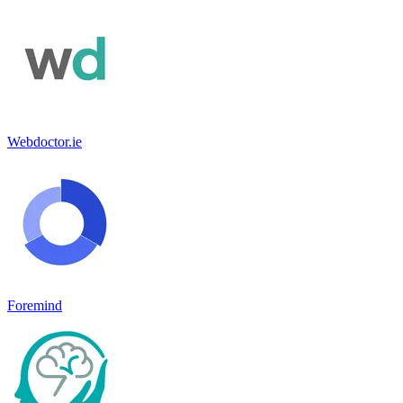
Webdoctor.ie
Foremind