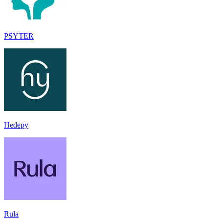
PSYTER
Hedepy
Rula