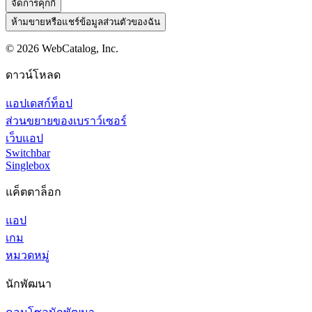
จัดการคุกกี้
ห้ามขายหรือแชร์ข้อมูลส่วนตัวของฉัน
©
2026
WebCatalog, Inc.
ดาวน์โหลด
แอปเดสก์ท็อป
ส่วนขยายของเบราว์เซอร์
เว็บแอป
Switchbar
Singlebox
แค็ตตาล็อก
แอป
เกม
หมวดหมู่
นักพัฒนา