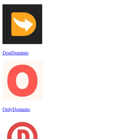
DonDominio
OnlyDomains