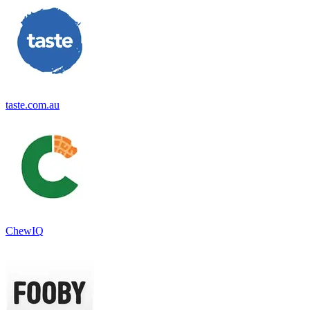
taste.com.au
ChewIQ