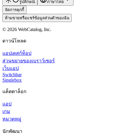
รูปลักษณ์
ภาษาไทย
จัดการคุกกี้
ห้ามขายหรือแชร์ข้อมูลส่วนตัวของฉัน
©
2026
WebCatalog, Inc.
ดาวน์โหลด
แอปเดสก์ท็อป
ส่วนขยายของเบราว์เซอร์
เว็บแอป
Switchbar
Singlebox
แค็ตตาล็อก
แอป
เกม
หมวดหมู่
นักพัฒนา