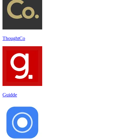
ThoughtCo
Guidde