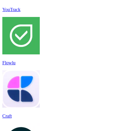
YouTrack
Flowlu
Craft