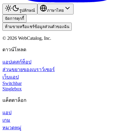
รูปลักษณ์
ภาษาไทย
จัดการคุกกี้
ห้ามขายหรือแชร์ข้อมูลส่วนตัวของฉัน
©
2026
WebCatalog, Inc.
ดาวน์โหลด
แอปเดสก์ท็อป
ส่วนขยายของเบราว์เซอร์
เว็บแอป
Switchbar
Singlebox
แค็ตตาล็อก
แอป
เกม
หมวดหมู่