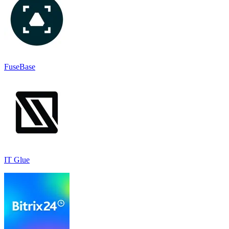
FuseBase
IT Glue