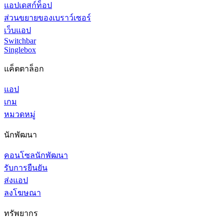
แอปเดสก์ท็อป
ส่วนขยายของเบราว์เซอร์
เว็บแอป
Switchbar
Singlebox
แค็ตตาล็อก
แอป
เกม
หมวดหมู่
นักพัฒนา
คอนโซลนักพัฒนา
รับการยืนยัน
ส่งแอป
ลงโฆษณา
ทรัพยากร