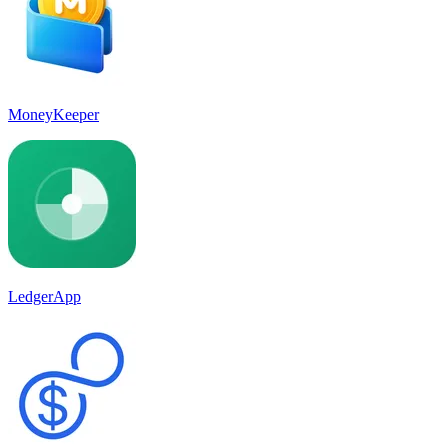
MoneyKeeper
LedgerApp