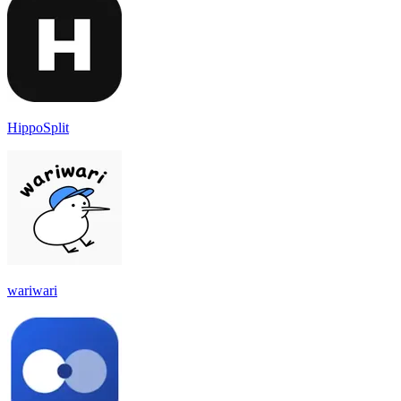
HippoSplit
wariwari