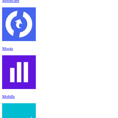
Mooncard
Moota
Mobills