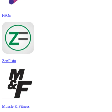
FitOn
ZenFisio
Muscle & Fitness