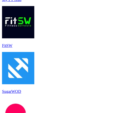
FitSW
SugarWOD