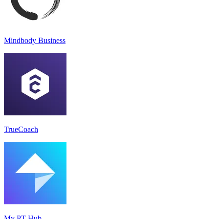
Mindbody Business
TrueCoach
My PT Hub