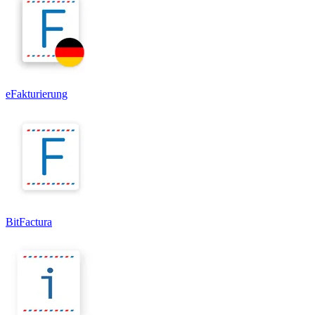
eFakturierung
BitFactura