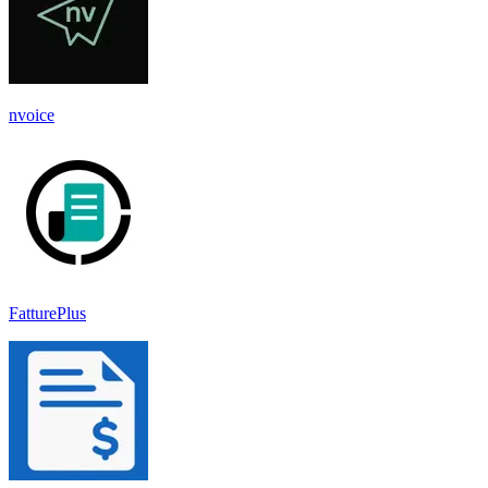
nvoice
FatturePlus