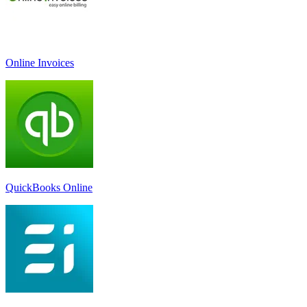
Online Invoices
QuickBooks Online