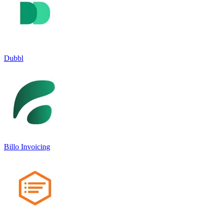
Dubbl
Billo Invoicing