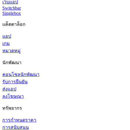
เว็บแอป
Switchbar
Singlebox
แค็ตตาล็อก
แอป
เกม
หมวดหมู่
นักพัฒนา
คอนโซลนักพัฒนา
รับการยืนยัน
ส่งแอป
ลงโฆษณา
ทรัพยากร
การกำหนดราคา
การสนับสนุน