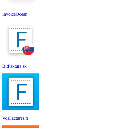
InvoiceOcean
BitFaktura.sk
VosFactures.fr