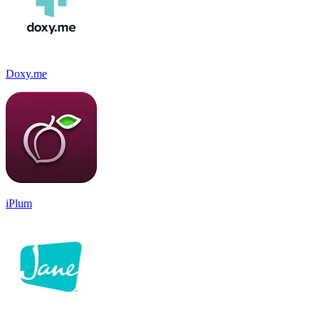
Doxy.me
iPlum