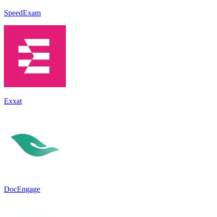
SpeedExam
Exxat
DocEngage