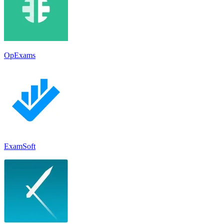
OpExams
ExamSoft