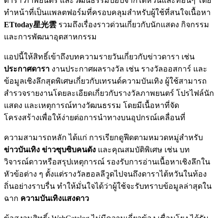
ดารา ภาพยนตร์ และวัฒนธรรมป๊อปจากไต้หวันและที่อื่นๆ โดย
ทำหน้าที่เป็นแพลตฟอร์มที่ครอบคลุมสำหรับผู้ใช้ที่สนใจเนื้อหา
ETtoday星光雲
รวมถึงเรื่องราวด่วนเกี่ยวกับนักแสดง กิจกรรม
และการพัฒนาอุตสาหกรรม
แอปนี้ให้สิทธิ์เข้าถึงบทความรายวันเกี่ยวกับข่าวดารา เช่น
ประกาศดารา
งานประกาศผลรางวัล เช่น รางวัลออสการ์ และ
ข้อมูลเชิงลึกสุดพิเศษเกี่ยวกับเทรนด์ความบันเทิง ผู้ใช้สามารถ
สำรวจรายงานโดยละเอียดเกี่ยวกับรางวัลภาพยนตร์ โปรไฟล์นัก
แสดง และเหตุการณ์ทางวัฒนธรรม โดยมีเนื้อหาที่จัด
โครงสร้างเพื่อให้ง่ายต่อการนำทางบนอุปกรณ์เคลื่อนที่
ความสามารถหลัก ได้แก่ การเรียกดูฟีดตามหมวดหมู่สำหรับ
ข่าวบันเทิง
ข่าวซุบซิบคนดัง
และคุณสมบัติพิเศษ เช่น บท
วิจารณ์ดาวหรือสรุปเหตุการณ์ รองรับการอ่านเนื้อหาเชิงลึกใน
หัวข้อต่าง ๆ ตั้งแต่รางวัลฮอลลีวูดไปจนถึงดาราไต้หวันในท้อง
ถิ่นอย่างราบรื่น ทำให้มั่นใจได้ว่าผู้ใช้จะรับทราบข้อมูลล่าสุดใน
ฉาก
ความบันเทิงแสงดาว