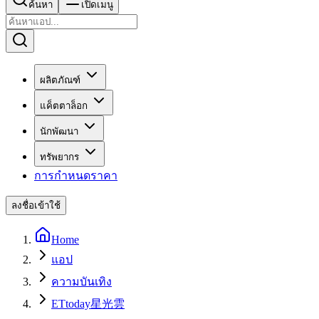
ค้นหา
เปิดเมนู
ผลิตภัณฑ์
แค็ตตาล็อก
นักพัฒนา
ทรัพยากร
การกำหนดราคา
ลงชื่อเข้าใช้
Home
แอป
ความบันเทิง
ETtoday星光雲