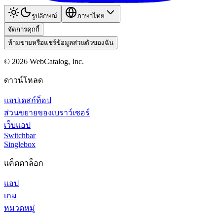
รูปลักษณ์
ภาษาไทย
จัดการคุกกี้
ห้ามขายหรือแชร์ข้อมูลส่วนตัวของฉัน
©
2026
WebCatalog, Inc.
ดาวน์โหลด
แอปเดสก์ท็อป
ส่วนขยายของเบราว์เซอร์
เว็บแอป
Switchbar
Singlebox
แค็ตตาล็อก
แอป
เกม
หมวดหมู่