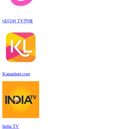
네이버 TV연예
Kapanlagi.com
India TV