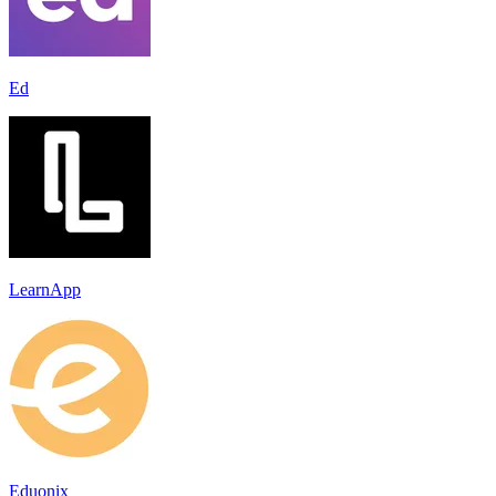
Ed
LearnApp
Eduonix