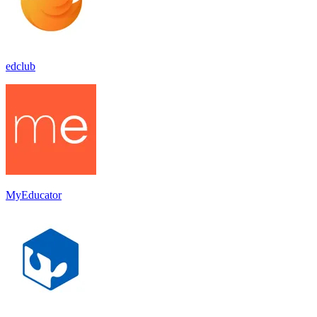
edclub
MyEducator