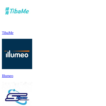
TibaMe
Illumeo