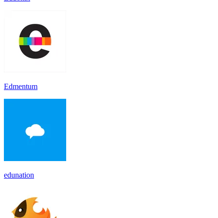
Edmentum
edunation