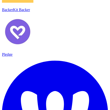
BackerKit Backer
Pledge