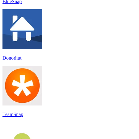
BlueSnap
Donorhut
TeamSnap