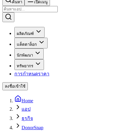
ค้นหา
เปิดเมนู
ผลิตภัณฑ์
แค็ตตาล็อก
นักพัฒนา
ทรัพยากร
การกำหนดราคา
ลงชื่อเข้าใช้
Home
แอป
ธุรกิจ
DonorSnap