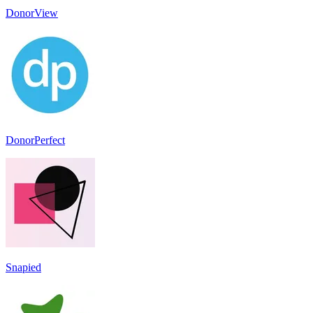
DonorView
DonorPerfect
Snapied