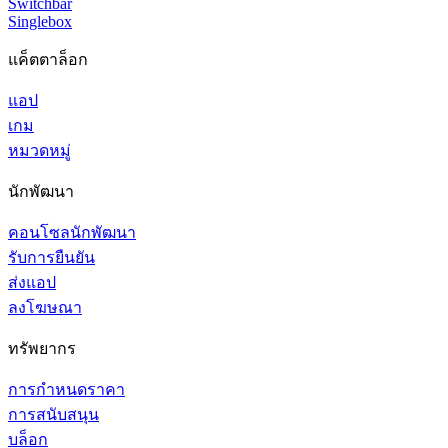
Switchbar
Singlebox
แค็ตตาล็อก
แอป
เกม
หมวดหมู่
นักพัฒนา
คอนโซลนักพัฒนา
รับการยืนยัน
ส่งแอป
ลงโฆษณา
ทรัพยากร
การกำหนดราคา
การสนับสนุน
บล็อก