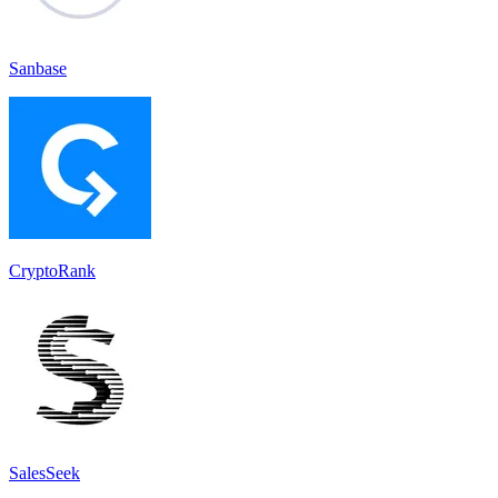
Sanbase
CryptoRank
SalesSeek