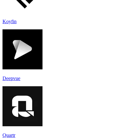
Koyfin
Deepvue
Quartr