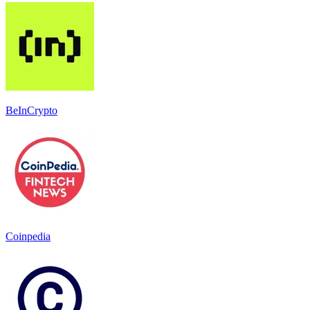
BeInCrypto
Coinpedia