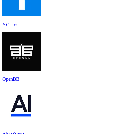
YCharts
OpenBB
AlphaSense