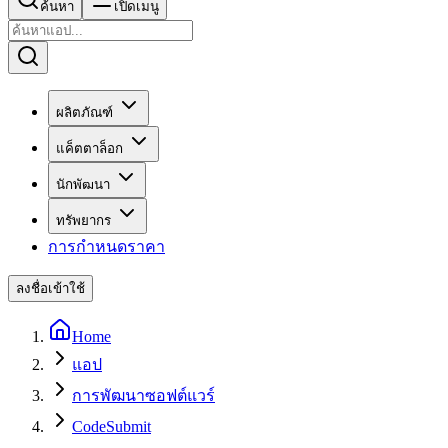
ค้นหา
เปิดเมนู
ผลิตภัณฑ์
แค็ตตาล็อก
นักพัฒนา
ทรัพยากร
การกำหนดราคา
ลงชื่อเข้าใช้
Home
แอป
การพัฒนาซอฟต์แวร์
CodeSubmit