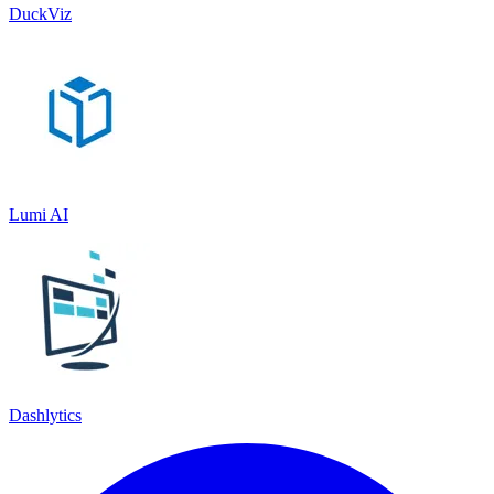
DuckViz
Lumi AI
Dashlytics