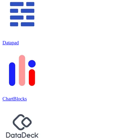
Datapad
ChartBlocks