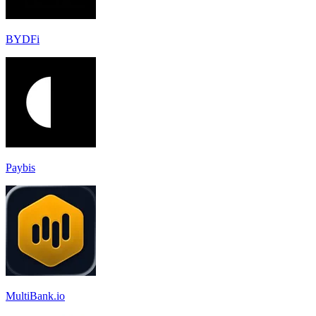
BYDFi
Paybis
MultiBank.io