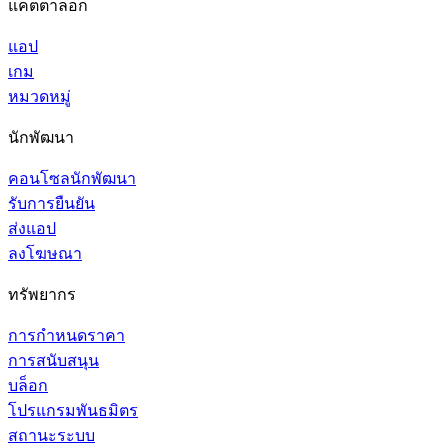
แค็ตตาล็อก
แอป
เกม
หมวดหมู่
นักพัฒนา
คอนโซลนักพัฒนา
รับการยืนยัน
ส่งแอป
ลงโฆษณา
ทรัพยากร
การกำหนดราคา
การสนับสนุน
บล็อก
โปรแกรมพันธมิตร
สถานะระบบ