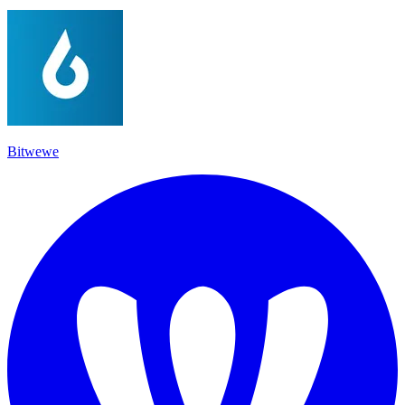
Bitwewe