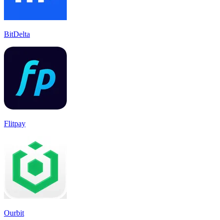
BitDelta
Flitpay
Ourbit