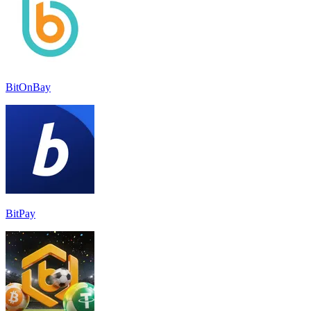
BitOnBay
BitPay