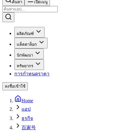
ค้นหา
เปิดเมนู
ผลิตภัณฑ์
แค็ตตาล็อก
นักพัฒนา
ทรัพยากร
การกำหนดราคา
ลงชื่อเข้าใช้
Home
แอป
ธุรกิจ
百家号