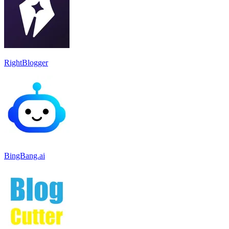
RightBlogger
BingBang.ai