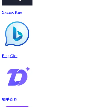
Яндекс Кью
Bing Chat
知乎直答