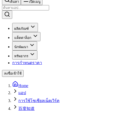
ค้นหา
เปิดเมนู
ผลิตภัณฑ์
แค็ตตาล็อก
นักพัฒนา
ทรัพยากร
การกำหนดราคา
ลงชื่อเข้าใช้
Home
แอป
การใช้โซเชียลเน็ตเวิร์ค
百度知道