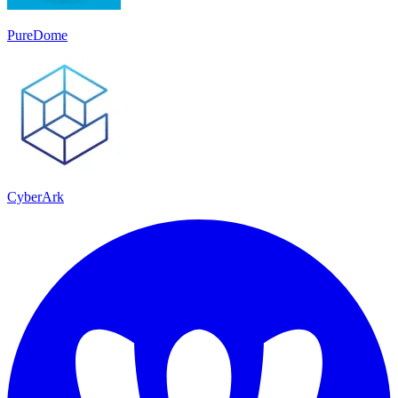
PureDome
CyberArk