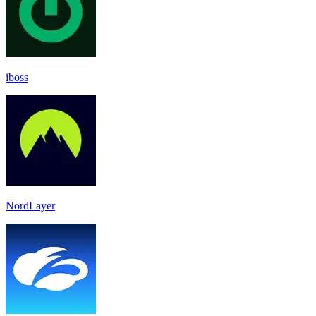
iboss
NordLayer