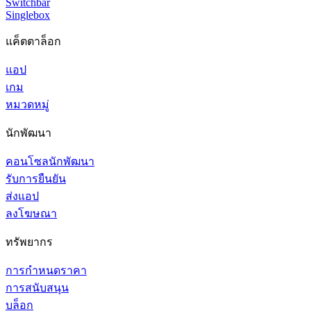
Switchbar
Singlebox
แค็ตตาล็อก
แอป
เกม
หมวดหมู่
นักพัฒนา
คอนโซลนักพัฒนา
รับการยืนยัน
ส่งแอป
ลงโฆษณา
ทรัพยากร
การกำหนดราคา
การสนับสนุน
บล็อก