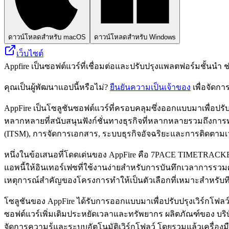
ดาวน์โหลดสำหรับ macOS
ดาวน์โหลดสำหรับ Windows
เว็บไซต์
Appfire เป็นซอฟต์แวร์ที่เชื่อมต่อและปรับปรุงแพลตฟอร์มชั้นนำ
คุณเป็นผู้พัฒนาแอปนี้หรือไม่?
ยืนยันความเป็นเจ้าของ
เพื่อจัดกา
AppFire เป็นโซลูชันซอฟต์แวร์ที่ครอบคลุมซึ่งออกแบบมาเพื่อปรับ
หลากหลายที่สนับสนุนฟังก์ชั่นทางธุรกิจที่หลากหลายรวมถึงการ
(ITSM), การจัดการเอกสาร, ระบบธุรกิจอัจฉริยะและการติดตาม
หนึ่งในข้อเสนอที่โดดเด่นของ AppFire คือ 7PACE TIMETRACKER 
แอพนี้ให้อินเทอร์เฟซที่ใช้งานง่ายสำหรับการบันทึกเวลาการรวม
เหตุการณ์สำคัญของโครงการทำให้เป็นตัวเลือกที่เหมาะสำหรับท
โซลูชันของ AppFire ได้รับการออกแบบมาเพื่อปรับปรุงเวิร์กโฟลว
ซอฟต์แวร์เพิ่มเติมประหยัดเวลาและทรัพยากร ผลิตภัณฑ์ของ บร
จัดการความรู้และระบบอัตโนมัติเวิร์กโฟลว์ โดยรวมแล้วเครื่องม