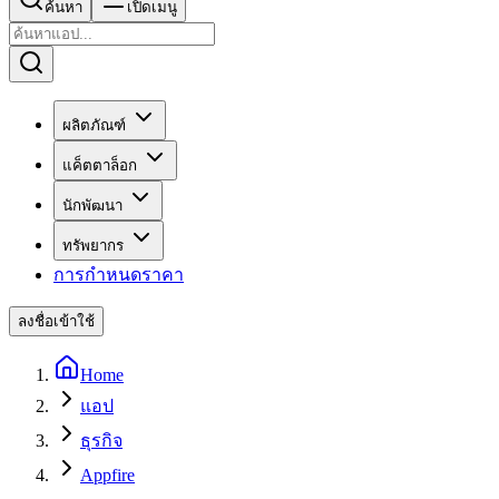
ค้นหา
เปิดเมนู
ผลิตภัณฑ์
แค็ตตาล็อก
นักพัฒนา
ทรัพยากร
การกำหนดราคา
ลงชื่อเข้าใช้
Home
แอป
ธุรกิจ
Appfire