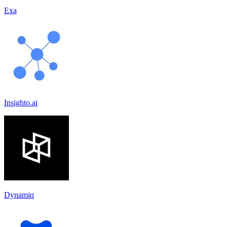
Exa
Insighto.ai
Dynamiq