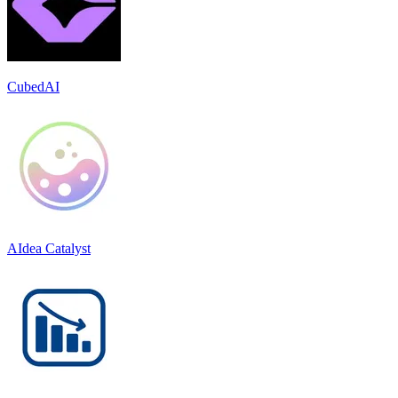
CubedAI
AIdea Catalyst