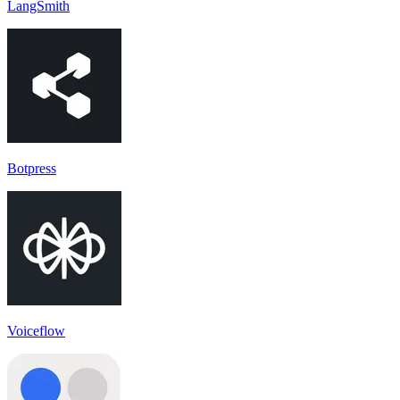
LangSmith
Botpress
Voiceflow