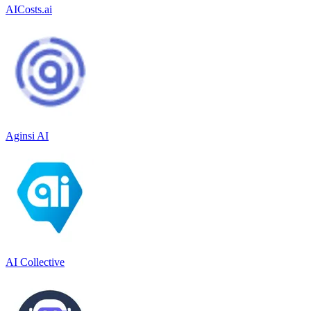
AICosts.ai
Aginsi AI
AI Collective