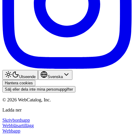
Utseende
Svenska
Hantera cookies
Sälj eller dela inte mina personuppgifter
©
2026
WebCatalog, Inc.
Ladda ner
Skrivbordsapp
Webbläsartillägg
Webbapp