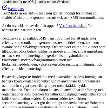
Ladda ner för macOS
Ladda ner för Windows
Webbplats
TextMarks är en SMS-tjänst som gör det möjligt för företag att
snabbt nå sin publik genom massutskick och SMS-kommunikation.
Är du utvecklaren av den här appen?
Verifiera ägarskap
för att
hantera den här listningen.
Textmarks är en pålitlig SMS-tjänst utformad för att underlätta
effektiv kommunikation genom masstextmeddelanden, text-auto-
svarare och SMS-blygenerering. Det erbjuder en rad funktioner som
tillgodoser olika behov, inklusive mobilvarningar, anpassningsbara
mallar, scenarioplanering och geolokaliseringsfunktioner.
Plattformen stöder tvåvägskommunikation och
flerkanalsmeddelanden, vilket säkerställer realtidsanmälningar och
effektiv incidenthantering.
En av de viktigaste fördelarna med textmärken är dess förmåga att
hantera kontaktdatabaser, vilket gör att användare kan organisera
och rikta in sig på specifika grupper med skräddarsydda
meddelanden. Denna funktion är särskilt användbar för företag och
organisationer som försöker förbättra kundengagemanget eller sprida
kritisk information snabbt. Dessutom stöder textmärken
scenarioplanering, vilket gör det möjligt för användare att förbereda
och utföra kommunikationsstrategier för olika situationer, vilket