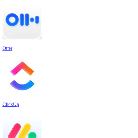
Otter
ClickUp