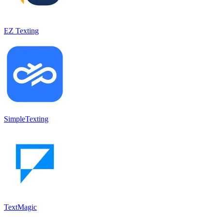
EZ Texting
SimpleTexting
TextMagic