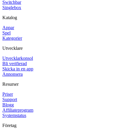
Switchbar
Singlebox
Katalog
Appar
Spel
Kategorier
Utvecklare
Utvecklarkonsol
Bli verifierad
Skicka in en app
Annonsera
Resurser
Priser
Support
Blogg
Affiliateprogram
Systemstatus
Företag