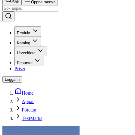
Sök
Öppna menyn
Produkt
Katalog
Utvecklare
Resurser
Priser
Logga in
Home
Appar
Företag
TextMarks