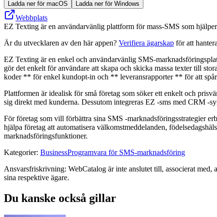
Ladda ner för macOS
Ladda ner för Windows
Webbplats
EZ Texting är en användarvänlig plattform för mass-SMS som hjälpe
Är du utvecklaren av den här appen?
Verifiera ägarskap
för att hanter
EZ Texting är en enkel och användarvänlig SMS-marknadsföringsplattform
gör det enkelt för användare att skapa och skicka massa texter till s
koder ** för enkel kundopt-in och ** leveransrapporter ** för att spår
Plattformen är idealisk för små företag som söker ett enkelt och pris
sig direkt med kunderna. Dessutom integreras EZ -sms med CRM -syste
För företag som vill förbättra sina SMS -marknadsföringsstrategier er
hjälpa företag att automatisera välkomstmeddelanden, födelsedagshälsn
marknadsföringsfunktioner.
Kategorier
:
Business
Programvara för SMS-marknadsföring
Ansvarsfriskrivning: WebCatalog är inte anslutet till, associerat med, 
sina respektive ägare.
Du kanske också gillar