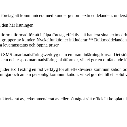
r företag att kommunicera med kunder genom textmeddelanden, unders
a den här listningen.
 utformad för att hjälpa företag effektivt att hantera sina textmeddela
tora grupper av kunder. Nyckelfunktioner inkluderar ** Bulkmeddelanden
a leveransstatus och öppna priser.
värt SMS -marknadsföringsverktyg utan en brant inlärningskurva. Det st
m och e -postmarknadsföringsplattformar, vilket ger en omfattande lös
bjuder EZ Texting en rad verktyg för att effektivisera kommunikation o
ingar och annan personlig kommunikation, vilket gör det till ett solid
auktoriserat av, rekommenderat av eller på något sätt officiellt kopplat