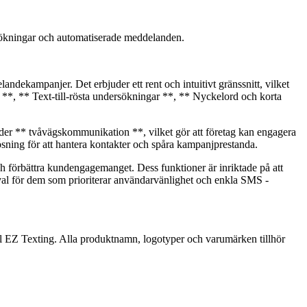
ökningar och automatiserade meddelanden.
ndekampanjer. Det erbjuder ett rent och intuitivt gränssnitt, vilket
 **, ** Text-till-rösta undersökningar **, ** Nyckelord och korta
öder ** tvåvägskommunikation **, vilket gör att företag kan engagera
ning för att hantera kontakter och spåra kampanjprestanda.
ch förbättra kundengagemanget. Dess funktioner är inriktade på att
 val för dem som prioriterar användarvänlighet och enkla SMS -
 till EZ Texting. Alla produktnamn, logotyper och varumärken tillhör