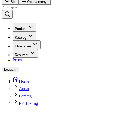
Sök
Öppna menyn
Produkt
Katalog
Utvecklare
Resurser
Priser
Logga in
Home
Appar
Företag
EZ Texting