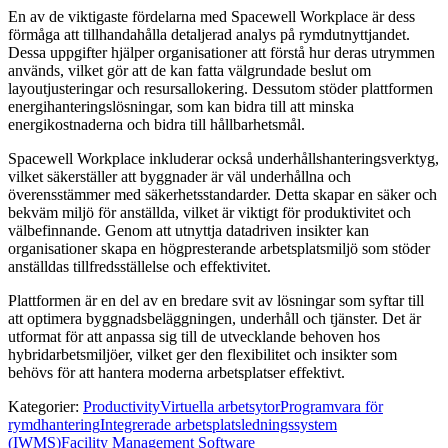
En av de viktigaste fördelarna med Spacewell Workplace är dess
förmåga att tillhandahålla detaljerad analys på rymdutnyttjandet.
Dessa uppgifter hjälper organisationer att förstå hur deras utrymmen
används, vilket gör att de kan fatta välgrundade beslut om
layoutjusteringar och resursallokering. Dessutom stöder plattformen
energihanteringslösningar, som kan bidra till att minska
energikostnaderna och bidra till hållbarhetsmål.
Spacewell Workplace inkluderar också underhållshanteringsverktyg,
vilket säkerställer att byggnader är väl underhållna och
överensstämmer med säkerhetsstandarder. Detta skapar en säker och
bekväm miljö för anställda, vilket är viktigt för produktivitet och
välbefinnande. Genom att utnyttja datadriven insikter kan
organisationer skapa en högpresterande arbetsplatsmiljö som stöder
anställdas tillfredsställelse och effektivitet.
Plattformen är en del av en bredare svit av lösningar som syftar till
att optimera byggnadsbeläggningen, underhåll och tjänster. Det är
utformat för att anpassa sig till de utvecklande behoven hos
hybridarbetsmiljöer, vilket ger den flexibilitet och insikter som
behövs för att hantera moderna arbetsplatser effektivt.
Kategorier
:
Productivity
Virtuella arbetsytor
Programvara för
rymdhantering
Integrerade arbetsplatsledningssystem
(IWMS)
Facility Management Software