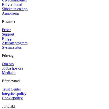
Utvecklarkonsol
Bli verifierad
Skicka in en app
Annonsera
Resurser
Priser
Support
Blogg
Affiliateprogram
Systemstatus
Företag
Om oss
Jobba hos oss
Mediakit
Efterlevnad
Trust Center
Integritetspolicy
Cookiepolicy
Juridiskt