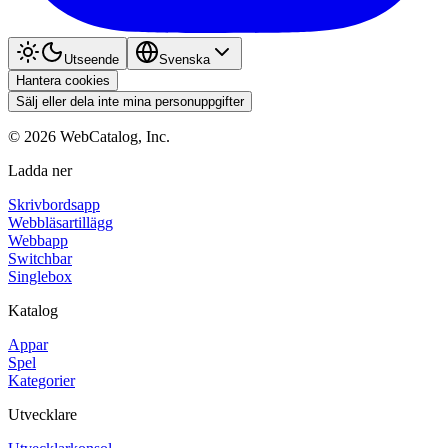
Utseende
Svenska
Hantera cookies
Sälj eller dela inte mina personuppgifter
©
2026
WebCatalog, Inc.
Ladda ner
Skrivbordsapp
Webbläsartillägg
Webbapp
Switchbar
Singlebox
Katalog
Appar
Spel
Kategorier
Utvecklare