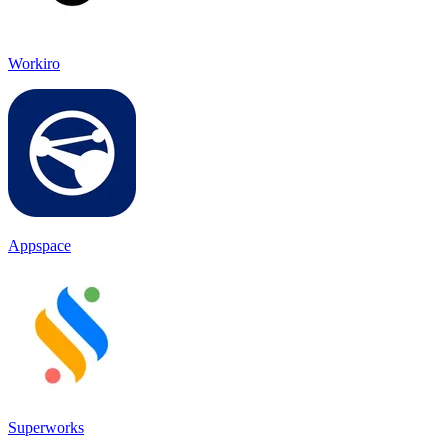
Workiro
Appspace
Superworks