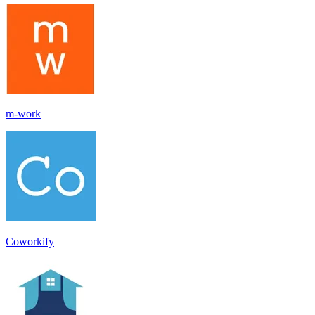
m-work
Coworkify