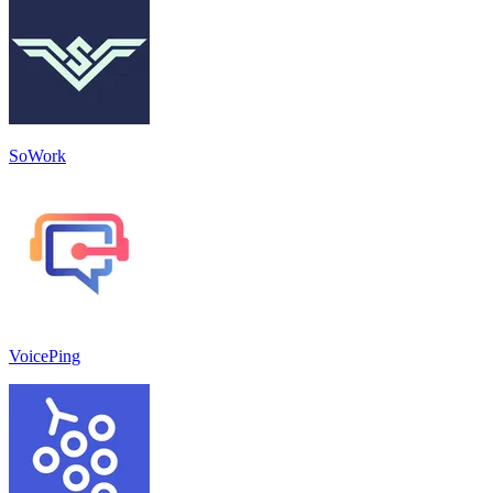
SoWork
VoicePing