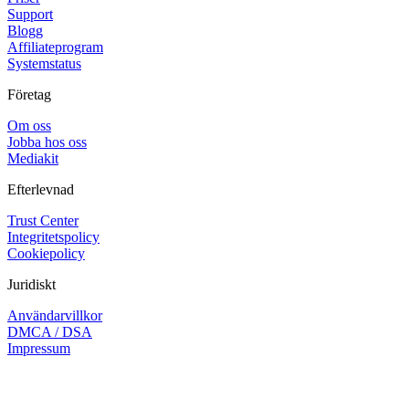
Support
Blogg
Affiliateprogram
Systemstatus
Företag
Om oss
Jobba hos oss
Mediakit
Efterlevnad
Trust Center
Integritetspolicy
Cookiepolicy
Juridiskt
Användarvillkor
DMCA / DSA
Impressum