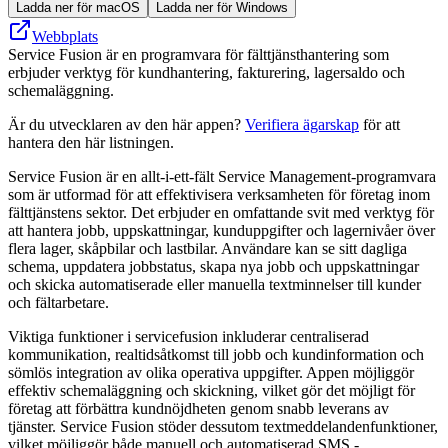
Ladda ner för macOS
Ladda ner för Windows
Webbplats
Service Fusion är en programvara för fälttjänsthantering som
erbjuder verktyg för kundhantering, fakturering, lagersaldo och
schemaläggning.
Är du utvecklaren av den här appen?
Verifiera ägarskap
för att
hantera den här listningen.
Service Fusion är en allt-i-ett-fält Service Management-programvara
som är utformad för att effektivisera verksamheten för företag inom
fälttjänstens sektor. Det erbjuder en omfattande svit med verktyg för
att hantera jobb, uppskattningar, kunduppgifter och lagernivåer över
flera lager, skåpbilar och lastbilar. Användare kan se sitt dagliga
schema, uppdatera jobbstatus, skapa nya jobb och uppskattningar
och skicka automatiserade eller manuella textminnelser till kunder
och fältarbetare.
Viktiga funktioner i servicefusion inkluderar centraliserad
kommunikation, realtidsåtkomst till jobb och kundinformation och
sömlös integration av olika operativa uppgifter. Appen möjliggör
effektiv schemaläggning och skickning, vilket gör det möjligt för
företag att förbättra kundnöjdheten genom snabb leverans av
tjänster. Service Fusion stöder dessutom textmeddelandenfunktioner,
vilket möjliggör både manuell och automatiserad SMS -