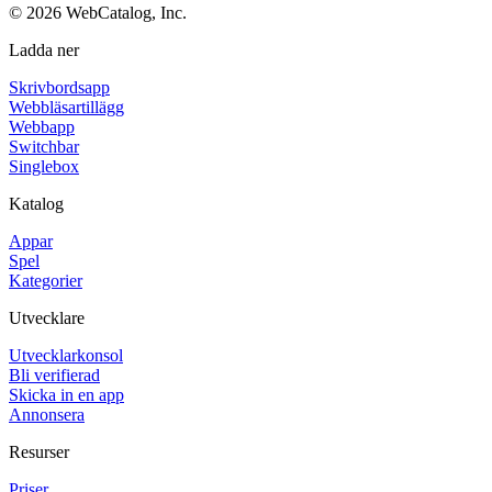
©
2026
WebCatalog, Inc.
Ladda ner
Skrivbordsapp
Webbläsartillägg
Webbapp
Switchbar
Singlebox
Katalog
Appar
Spel
Kategorier
Utvecklare
Utvecklarkonsol
Bli verifierad
Skicka in en app
Annonsera
Resurser
Priser