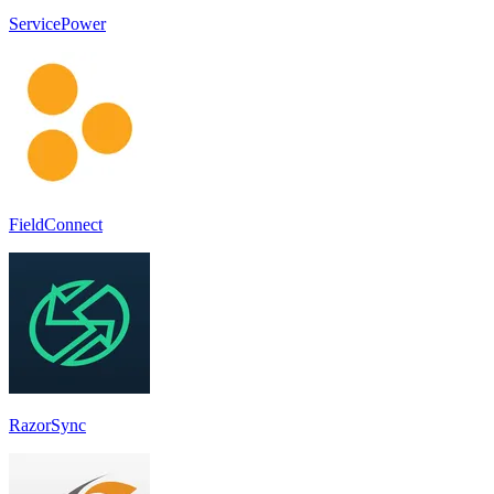
ServicePower
FieldConnect
RazorSync