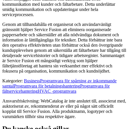
kommunikation med kunder och fältarbetare. Detta underlättar
smidig kommunikation och uppdateringar under hela
serviceprocessen.
Genom att tillhandahålla ett organiserat och användarvänligt
gränssnitt hjälper Service Fusion att eliminera oorganiserade
pappersarbete och säkerställer att alla nödvändiga dokument och
information är lättillgängliga för tekniker. Detta förbättrar inte bara
den operativa effektiviteten utan förbättrar också den övergripande
kundupplevelsen genom att säkerställa att fältarbetare har tillgång till
detaljerade servicehistorier och tidigare arbetsregister. Sammantaget
är Service Fusion ett mångsidigt verktyg som hjälper
fältetjänstföretag att hantera sin verksamhet mer effektivt och
fokusera på organisation, kommunikation och kundnöjdhet.
Kategorier
:
Business
Programvara för spårning av inkommande
samtal
Programvara för betalningshantering
Programvara för
fältservicehantering
HVAC -programvara
Ansvarsfriskrivning: WebCatalog är inte anslutet till, associerat med,
auktoriserat av, rekommenderat av eller på något sätt officiellt
kopplat till Service Fusion. Alla produktnamn, logotyper och
varumärken tillhör sina respektive ägare.
Du kanske också gillar