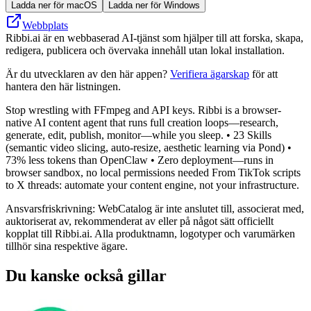
Ladda ner för macOS
Ladda ner för Windows
Webbplats
Ribbi.ai är en webbaserad AI-tjänst som hjälper till att forska, skapa,
redigera, publicera och övervaka innehåll utan lokal installation.
Är du utvecklaren av den här appen?
Verifiera ägarskap
för att
hantera den här listningen.
Stop wrestling with FFmpeg and API keys. Ribbi is a browser-
native AI content agent that runs full creation loops—research,
generate, edit, publish, monitor—while you sleep. • 23 Skills
(semantic video slicing, auto-resize, aesthetic learning via Pond) •
73% less tokens than OpenClaw • Zero deployment—runs in
browser sandbox, no local permissions needed From TikTok scripts
to X threads: automate your content engine, not your infrastructure.
Ansvarsfriskrivning: WebCatalog är inte anslutet till, associerat med,
auktoriserat av, rekommenderat av eller på något sätt officiellt
kopplat till Ribbi.ai. Alla produktnamn, logotyper och varumärken
tillhör sina respektive ägare.
Du kanske också gillar