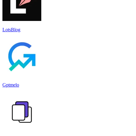
LotsBlog
Gptmelo