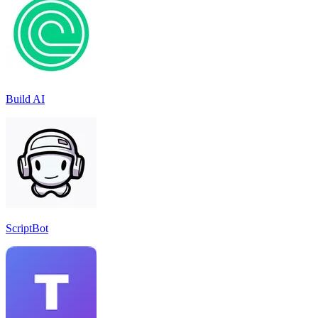
Build AI
ScriptBot