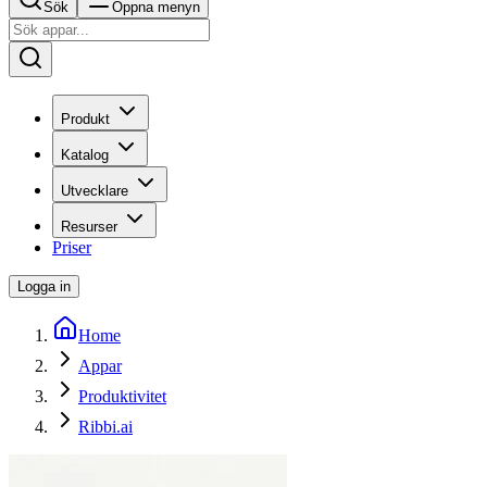
Sök
Öppna menyn
Produkt
Katalog
Utvecklare
Resurser
Priser
Logga in
Home
Appar
Produktivitet
Ribbi.ai