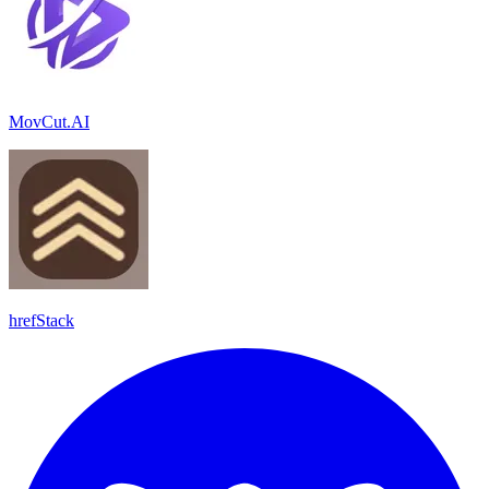
MovCut.AI
hrefStack