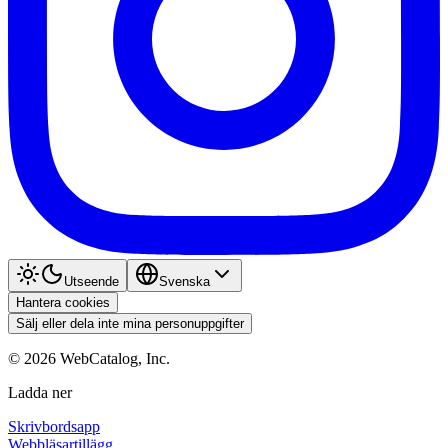
Utseende
Svenska
Hantera cookies
Sälj eller dela inte mina personuppgifter
©
2026
WebCatalog, Inc.
Ladda ner
Skrivbordsapp
Webbläsartillägg