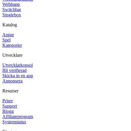
Webbapp
Switchbar
Singlebox
Katalog
Appar
Spel
Kategorier
Utvecklare
Utvecklarkonsol
Bli verifierad
Skicka in en app
Annonsera
Resurser
Priser
Support
Blogg
Affiliateprogram
Systemstatus