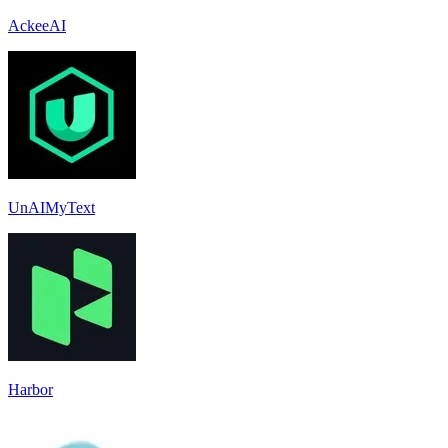
AckeeAI
UnAIMyText
Harbor