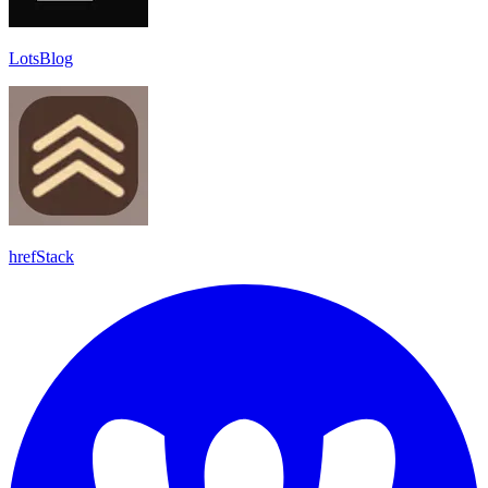
LotsBlog
hrefStack