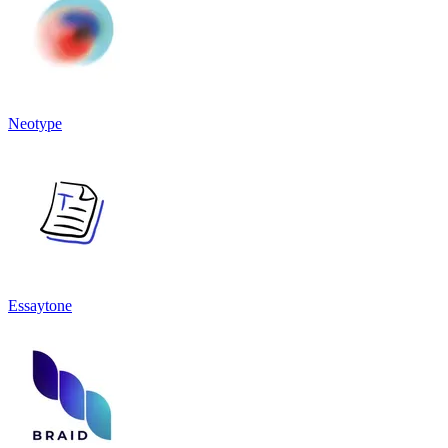
Neotype
Essaytone