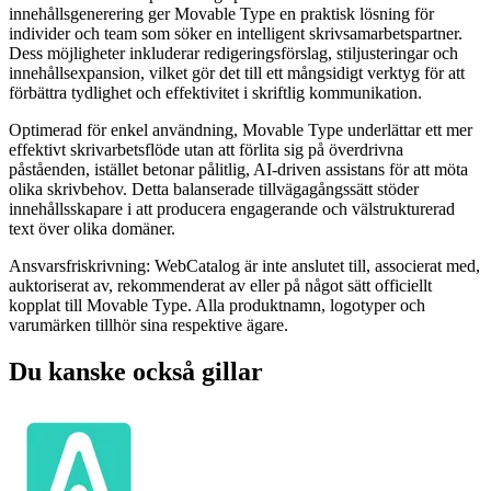
innehållsgenerering ger Movable Type en praktisk lösning för
individer och team som söker en intelligent skrivsamarbetspartner.
Dess möjligheter inkluderar redigeringsförslag, stiljusteringar och
innehållsexpansion, vilket gör det till ett mångsidigt verktyg för att
förbättra tydlighet och effektivitet i skriftlig kommunikation.
Optimerad för enkel användning, Movable Type underlättar ett mer
effektivt skrivarbetsflöde utan att förlita sig på överdrivna
påståenden, istället betonar pålitlig, AI-driven assistans för att möta
olika skrivbehov. Detta balanserade tillvägagångssätt stöder
innehållsskapare i att producera engagerande och välstrukturerad
text över olika domäner.
Ansvarsfriskrivning: WebCatalog är inte anslutet till, associerat med,
auktoriserat av, rekommenderat av eller på något sätt officiellt
kopplat till Movable Type. Alla produktnamn, logotyper och
varumärken tillhör sina respektive ägare.
Du kanske också gillar