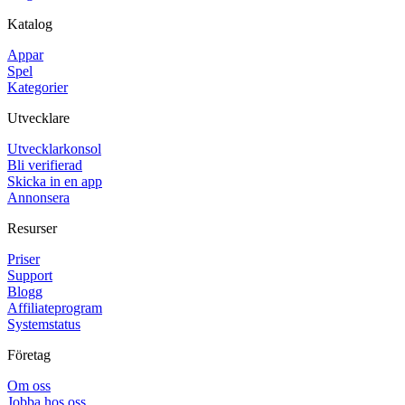
Katalog
Appar
Spel
Kategorier
Utvecklare
Utvecklarkonsol
Bli verifierad
Skicka in en app
Annonsera
Resurser
Priser
Support
Blogg
Affiliateprogram
Systemstatus
Företag
Om oss
Jobba hos oss