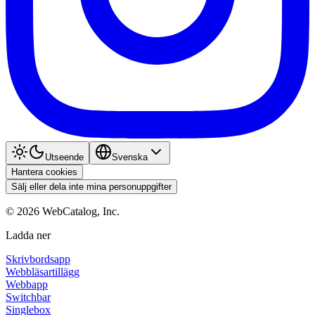
Utseende
Svenska
Hantera cookies
Sälj eller dela inte mina personuppgifter
©
2026
WebCatalog, Inc.
Ladda ner
Skrivbordsapp
Webbläsartillägg
Webbapp
Switchbar
Singlebox