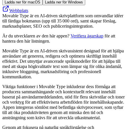
Ladda ner för macOS
Ladda ner för Windows
Webbplats
Movable Type är en AI-driven skrivplattform som omvandlar idéer
till färdiga bokmanus (upp till 35 000 ord), samt skapar förslag,
marknadsplaner, SEO och publiceringsintegration.
Är du utvecklaren av den här appen?
Verifiera ägarskap
för att
hantera den här listningen.
Movable Type är en AI-driven skrivassistent designad för att hjälpa
användare att generera, redigera och optimera skriftligt innehåll
effektivt. Det utnyttjar avancerade språkmodeller för att hjälpa till
med att skapa högkvalitativ text som lämpar sig för olika ändamål,
inklusive bloggning, marknadsföring och professionell
kommunikation.
Viktiga funktioner i Movable Type inkluderar dess förmåga att
producera sammanhängande och kontextuellt relevant innehåll
baserat på användarmeddelanden, stöd för flera skrivstilar och toner
och verktyg för att effektivisera arbetsflöden för innehållsskapande.
Appen integreras sömlöst med befintliga skrivprocesser, som syftar
till att öka produktiviteten genom att minska den tid och
ansträngning som krävs för att utveckla utkastmaterial.
Genom att fokusera på naturlig språkförståelse och