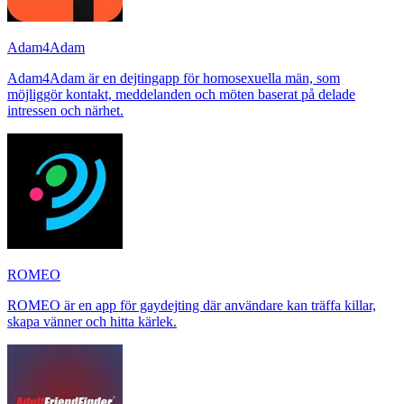
Adam4Adam
Adam4Adam är en dejtingapp för homosexuella män, som
möjliggör kontakt, meddelanden och möten baserat på delade
intressen och närhet.
ROMEO
ROMEO är en app för gaydejting där användare kan träffa killar,
skapa vänner och hitta kärlek.