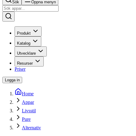
Sök
Öppna menyn
Produkt
Katalog
Utvecklare
Resurser
Priser
Logga in
Home
Appar
Livsstil
Pure
Alternativ