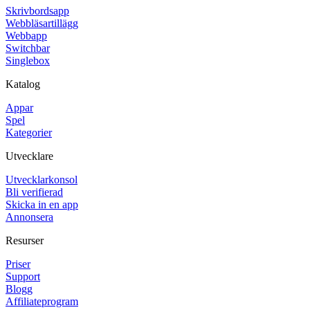
Skrivbordsapp
Webbläsartillägg
Webbapp
Switchbar
Singlebox
Katalog
Appar
Spel
Kategorier
Utvecklare
Utvecklarkonsol
Bli verifierad
Skicka in en app
Annonsera
Resurser
Priser
Support
Blogg
Affiliateprogram