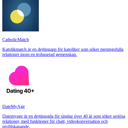
CatholicMatch
Katolikmatch är en dejtingapp för katoliker som söker meningsfulla
relationer inom en trobaserad gemenskap.
DateMyAge
Datemyage är en dejtingsida för singlar över 40 år som söker seriösa
relationer, med funktioner för chatt, videokonversation och
profilskapande.