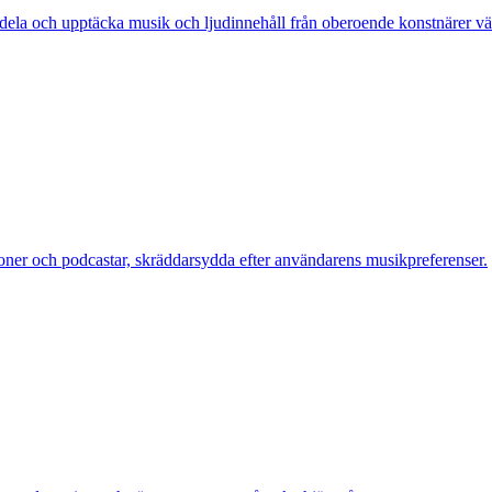
dela och upptäcka musik och ljudinnehåll från oberoende konstnärer vä
oner och podcastar, skräddarsydda efter användarens musikpreferenser.