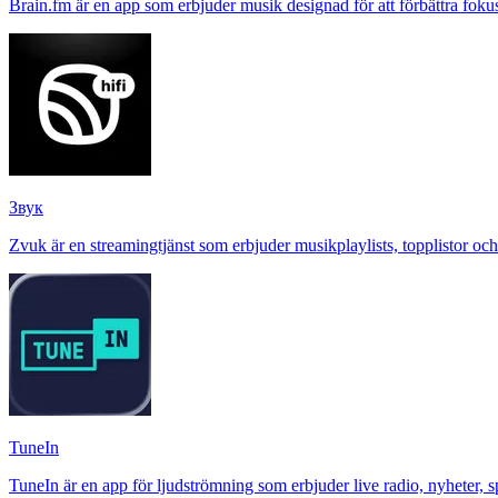
Brain.fm är en app som erbjuder musik designad för att förbättra fok
Звук
Zvuk är en streamingtjänst som erbjuder musikplaylists, topplistor oc
TuneIn
TuneIn är en app för ljudströmning som erbjuder live radio, nyheter, s