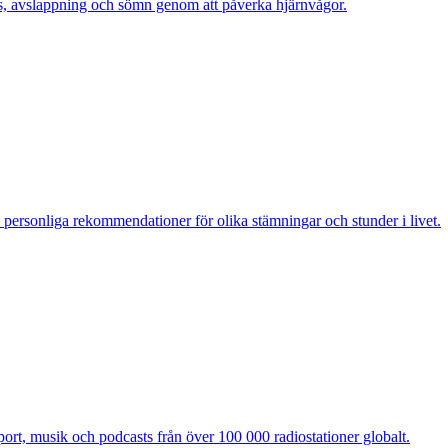
us, avslappning och sömn genom att påverka hjärnvågor.
h personliga rekommendationer för olika stämningar och stunder i livet.
port, musik och podcasts från över 100 000 radiostationer globalt.