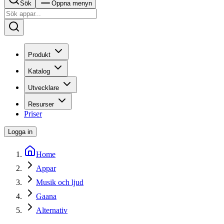
Sök
Öppna menyn
Produkt
Katalog
Utvecklare
Resurser
Priser
Logga in
Home
Appar
Musik och ljud
Gaana
Alternativ