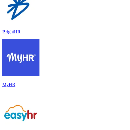
BrightHR
MyHR