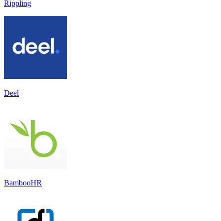
Rippling
Deel
BambooHR