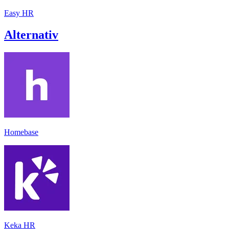
Easy HR
Alternativ
Homebase
Keka HR