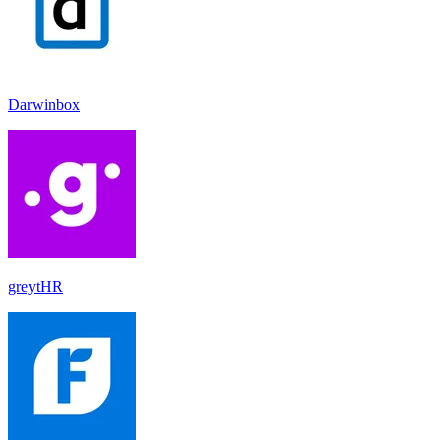
Darwinbox
greytHR