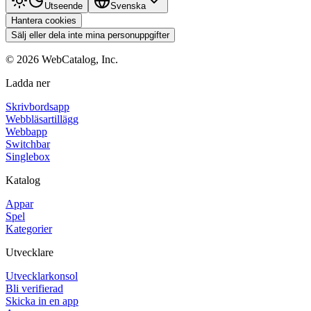
Utseende
Svenska
Hantera cookies
Sälj eller dela inte mina personuppgifter
©
2026
WebCatalog, Inc.
Ladda ner
Skrivbordsapp
Webbläsartillägg
Webbapp
Switchbar
Singlebox
Katalog
Appar
Spel
Kategorier
Utvecklare
Utvecklarkonsol
Bli verifierad
Skicka in en app