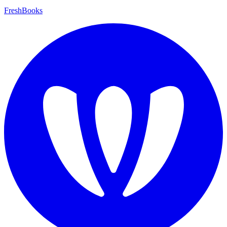
FreshBooks