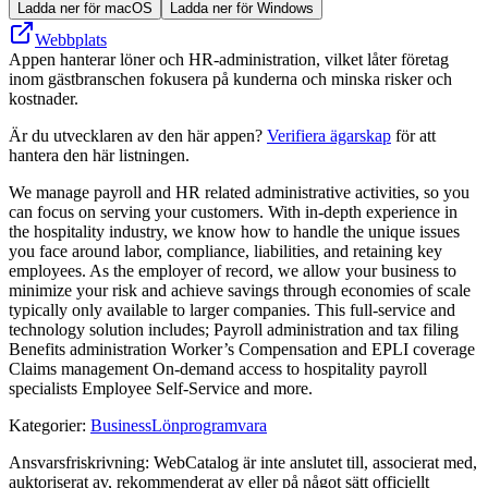
Ladda ner för macOS
Ladda ner för Windows
Webbplats
Appen hanterar löner och HR-administration, vilket låter företag
inom gästbranschen fokusera på kunderna och minska risker och
kostnader.
Är du utvecklaren av den här appen?
Verifiera ägarskap
för att
hantera den här listningen.
We manage payroll and HR related administrative activities, so you
can focus on serving your customers. With in-depth experience in
the hospitality industry, we know how to handle the unique issues
you face around labor, compliance, liabilities, and retaining key
employees. As the employer of record, we allow your business to
minimize your risk and achieve savings through economies of scale
typically only available to larger companies. This full-service and
technology solution includes; Payroll administration and tax filing
Benefits administration Worker’s Compensation and EPLI coverage
Claims management On-demand access to hospitality payroll
specialists Employee Self-Service and more.
Kategorier
:
Business
Lönprogramvara
Ansvarsfriskrivning: WebCatalog är inte anslutet till, associerat med,
auktoriserat av, rekommenderat av eller på något sätt officiellt