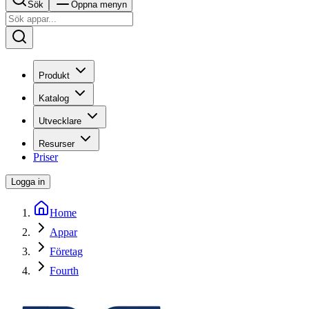
Sök
Öppna menyn
Produkt
Katalog
Utvecklare
Resurser
Priser
Logga in
Home
Appar
Företag
Fourth